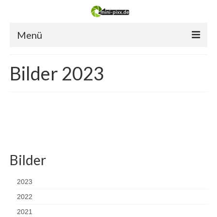
Menü
Portfolio
Bilder 2023
Galerie
landscapeskalender
Kontakt
Links
Bilder
login
2023
2022
2021